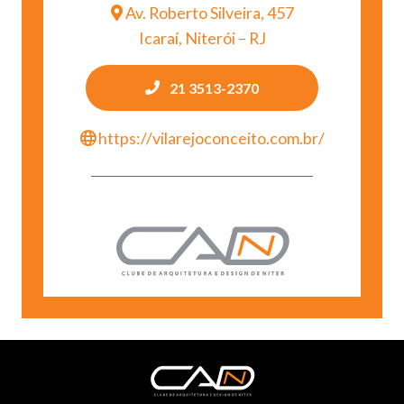
Av. Roberto Silveira, 457
Icaraí, Niterói – RJ
21 3513-2370
https://vilarejoconceito.com.br/