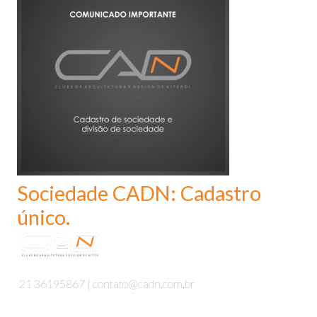
Sociedade CADN: Cadastro
único.
21 36195867 | contato@cadn.com.br