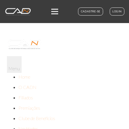
CADASTRE-SE
LOGIN
Menu
Home
O CADN
Filiados
Premiações
Clube de Benefícios
Novidades